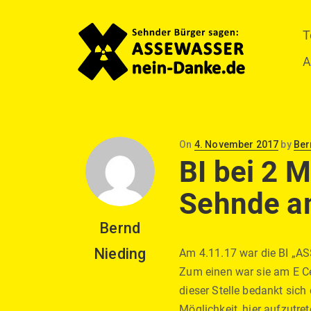
T
A
Posted
On
4. November 2017
by
Ber
on
BI bei 2 
Sehnde a
Bernd
Nieding
Am 4.11.17 war die BI „A
Zum einen war sie am E Ce
dieser Stelle bedankt sich
Möglichkeit, hier aufzutr