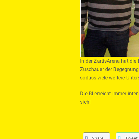
In der ZärtisArena hat di
Zuschauer der Begegnung 96
sodass viele weitere Unt
Die BI erreicht immer int
sich!
Share
Tweet