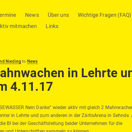
ermine
News
Über uns
Wichtige Fragen (FAQ)
ktiv mitmachen
Links
nd Nieding
to
News
Mahnwachen in Lehrte u
m 4.11.17
SSEWASSER Nein Danke“ wieder aktiv mit gleich 2 Mahnwache
nter in Lehrte und zum anderen in der ZärtisArena in Sehnde.
 die BI bei der Geschäftsleitung beider Unternehmen für die
eten und Unterschriften sammeln zu können.