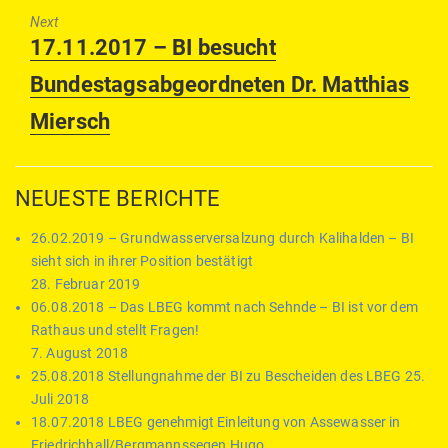
Next
Next
17.11.2017 – BI besucht
post:
Bundestagsabgeordneten Dr. Matthias
Miersch
NEUESTE BERICHTE
26.02.2019 – Grundwasserversalzung durch Kalihalden – BI
sieht sich in ihrer Position bestätigt
28. Februar 2019
06.08.2018 – Das LBEG kommt nach Sehnde – BI ist vor dem
Rathaus und stellt Fragen!
7. August 2018
25.08.2018 Stellungnahme der BI zu Bescheiden des LBEG
25.
Juli 2018
18.07.2018 LBEG genehmigt Einleitung von Assewasser in
Friedrichhall/Bergmannssegen Hugo