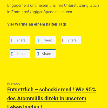
Engagement und ließen uns ihre Unterstützung, auch
in Form großzügiger Spenden, spüren.
Viel Wärme an einem kalten Tag!
Share
Tweet
Share
Share
Share
Previous
Previous
Entsetzlich – schockierend ! Wie 95%
post:
des Atommülls direkt in unserem
Leben landen !