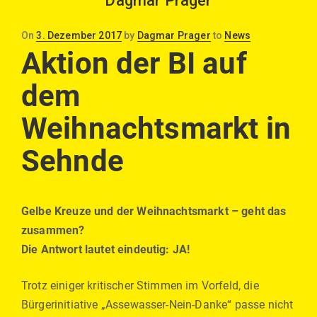
Dagmar Prager
Posted
On
3. Dezember 2017
by
Dagmar Prager
to
News
on
Aktion der BI auf
dem
Weihnachtsmarkt in
Sehnde
Gelbe Kreuze und der Weihnachtsmarkt – geht das
zusammen?
Die Antwort lautet eindeutig: JA!
Trotz einiger kritischer Stimmen im Vorfeld, die
Bürgerinitiative „Assewasser-Nein-Danke“ passe nicht