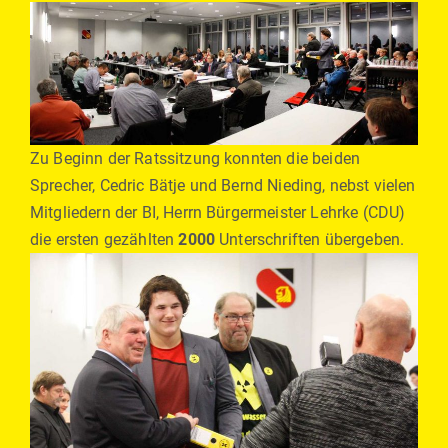
Zu Beginn der Ratssitzung konnten die beiden
Sprecher, Cedric Bätje und Bernd Nieding, nebst vielen
Mitgliedern der BI, Herrn Bürgermeister Lehrke (CDU)
die ersten gezählten
2000
Unterschriften übergeben.