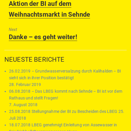
Previous
Aktion der BI auf dem
post:
Weihnachtsmarkt in Sehnde
Next
Next
Danke – es geht weiter!
post:
NEUESTE BERICHTE
26.02.2019 – Grundwasserversalzung durch Kalihalden – BI
sieht sich in ihrer Position bestätigt
28. Februar 2019
06.08.2018 – Das LBEG kommt nach Sehnde – BI ist vor dem
Rathaus und stellt Fragen!
7. August 2018
25.08.2018 Stellungnahme der BI zu Bescheiden des LBEG
25.
Juli 2018
18.07.2018 LBEG genehmigt Einleitung von Assewasser in