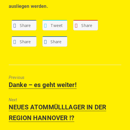
ausliegen werden.
Share
Tweet
Share
Share
Share
Previous
Previous
Danke – es geht weiter!
post:
Next
Next
NEUES ATOMMÜLLLAGER IN DER
post:
REGION HANNOVER !?