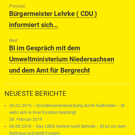
Previous
Previous
Bürgermeister Lehrke ( CDU )
post:
informiert sich…
Next
Next
BI im Gespräch mit dem
post:
Umweltministerium Niedersachsen
und dem Amt für Bergrecht
NEUESTE BERICHTE
26.02.2019 – Grundwasserversalzung durch Kalihalden – BI
sieht sich in ihrer Position bestätigt
28. Februar 2019
06.08.2018 – Das LBEG kommt nach Sehnde – BI ist vor dem
Rathaus und stellt Fragen!