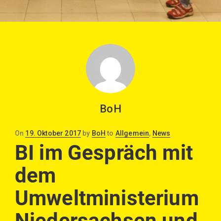
BoH
Posted
On
19. Oktober 2017
by
BoH
to
Allgemein
,
News
on
BI im Gespräch mit
dem
Umweltministerium
Niedersachsen und