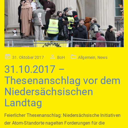
Posted
31. Oktober 2017
BoH
Allgemein
,
News
on
31.10.2017 –
Thesenanschlag vor dem
Niedersächsischen
Landtag
Feierlicher Thesenanschlag: Niedersächsische Initiativen
der Atom-Standorte nagelten Forderungen für die