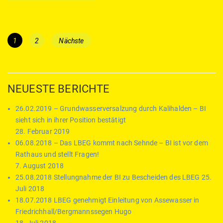
Beitragsnavigation
Page
Page
1
2
Nächste
NEUESTE BERICHTE
26.02.2019 – Grundwasserversalzung durch Kalihalden – BI
sieht sich in ihrer Position bestätigt
28. Februar 2019
06.08.2018 – Das LBEG kommt nach Sehnde – BI ist vor dem
Rathaus und stellt Fragen!
7. August 2018
25.08.2018 Stellungnahme der BI zu Bescheiden des LBEG
25.
Juli 2018
18.07.2018 LBEG genehmigt Einleitung von Assewasser in
Friedrichhall/Bergmannssegen Hugo