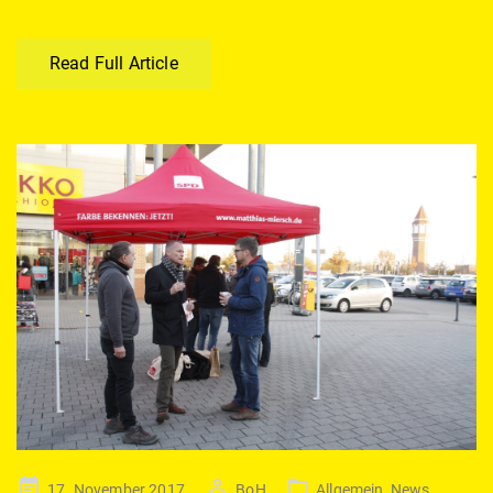
Read Full Article
Posted
17. November 2017
BoH
Allgemein
,
News